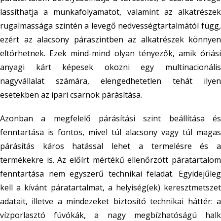
lassíthatja a munkafolyamatot, valamint az alkatrészek
rugalmassága szintén a levegő nedvességtartalmától függ,
ezért az alacsony páraszintben az alkatrészek könnyen
eltörhetnek. Ezek mind-mind olyan tényezők, amik óriási
anyagi kárt képesek okozni egy multinacionális
nagyvállalat számára, elengedhetetlen tehát ilyen
esetekben az ipari csarnok párásítása.
Azonban a megfelelő párásítási szint beállítása és
fenntartása is fontos, mivel túl alacsony vagy túl magas
párásítás káros hatással lehet a termelésre és a
termékekre is. Az előírt mértékű ellenőrzött páratartalom
fenntartása nem egyszerű technikai feladat. Egyidejűleg
kell a kívánt páratartalmat, a helyiség(ek) keresztmetszet
adatait, illetve a mindezeket biztosító technikai háttér: a
vízporlasztó fúvókák, a nagy megbízhatóságú halk