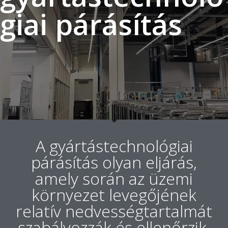
giai párásítás
A gyártástechnológiai
párásítás olyan eljárás,
amely során az üzemi
környezet levegőjének
relatív nedvességtartalmát
szabályozzák és ellenőrzik.