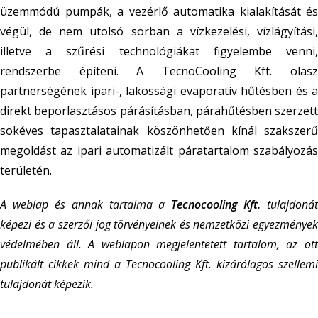
üzemmódú pumpák, a vezérlő automatika kialakítását és
végül, de nem utolsó sorban a vízkezelési, vízlágyítási,
illetve a szűrési technológiákat figyelembe venni,
rendszerbe építeni. A TecnoCooling Kft. olasz
partnerségének ipari-, lakossági evaporatív hűtésben és a
direkt beporlasztásos párásításban, párahűtésben szerzett
sokéves tapasztalatainak köszönhetően kínál szakszerű
megoldást az ipari automatizált páratartalom szabályozás
területén.
A weblap és annak tartalma a
Tecnocooling Kft.
tulajdonát
képezi és a szerzői jog törvényeinek és nemzetközi egyezmények
védelmében áll. A weblapon megjelentetett tartalom, az ott
publikált cikkek mind a Tecnocooling Kft. kizárólagos szellemi
tulajdonát képezik.