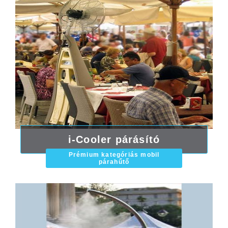
i-Cooler párásító
Prémium kategóriás mobil
párahűtő