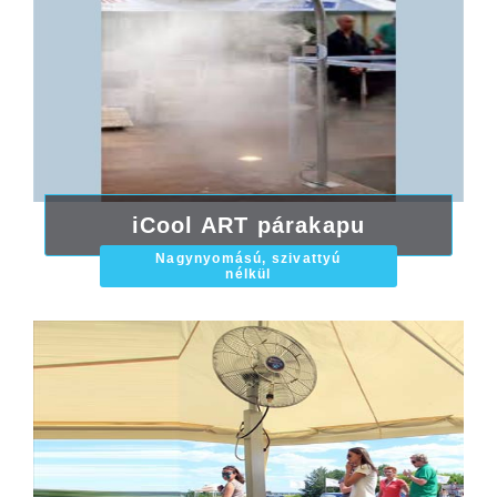
iCool ART párakapu
Nagynyomású, szivattyú
nélkül