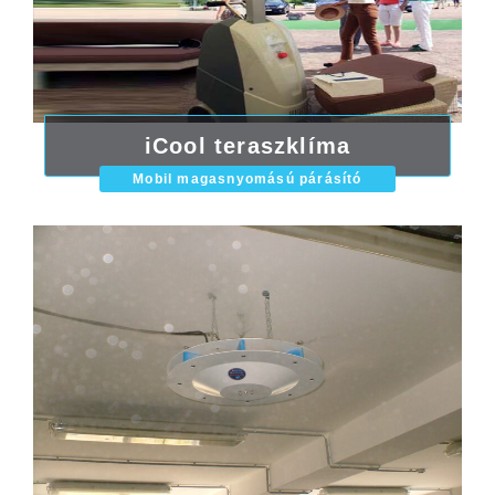
iCool teraszklíma
Mobil magasnyomású párásító