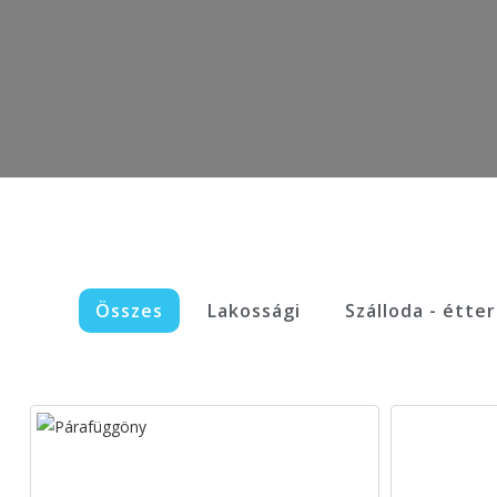
Összes
Lakossági
Szálloda - étte