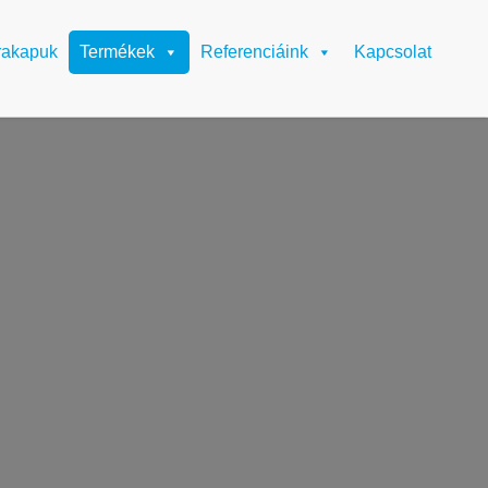
rakapuk
Termékek
Referenciáink
Kapcsolat