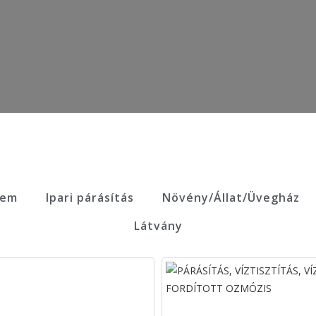
rem
Ipari párásítás
Növény/Állat/Üvegház
Látvány