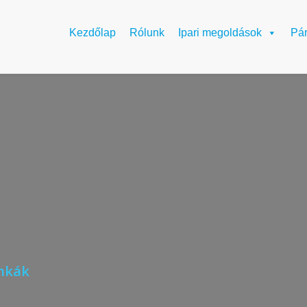
Kezdőlap
Rólunk
Ipari megoldások
Pá
unkák