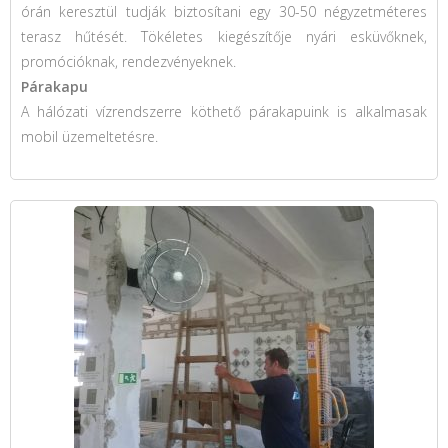
órán keresztül tudják biztosítani egy 30-50 négyzetméteres
terasz hűtését. Tökéletes kiegészítője nyári esküvőknek,
promócióknak, rendezvényeknek.
Párakapu
A hálózati vízrendszerre köthető párakapuink is alkalmasak
mobil üzemeltetésre.