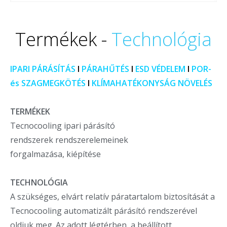
Termékek -
Technológia
IPARI PÁRÁSÍTÁS
I
PÁRAHŰTÉS
I
ESD VÉDELEM
I
POR-
és SZAGMEGKÖTÉS
I
KLÍMAHATÉKONYSÁG NÖVELÉS
TERMÉKEK
Tecnocooling ipari párásító
rendszerek rendszerelemeinek
forgalmazása, kiépítése
TECHNOLÓGIA
A szükséges, elvárt relatív páratartalom biztosítását a
Tecnocooling automatizált párásító rendszerével
oldjuk meg. Az adott légtérben, a beállított