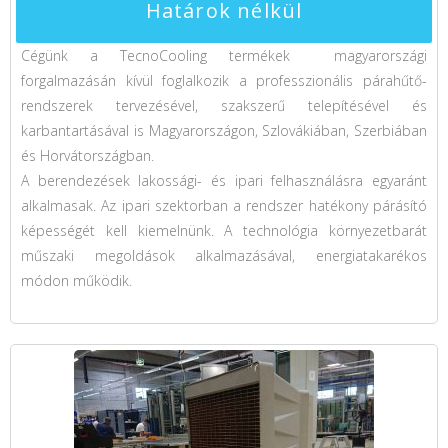
Határok nélkül
Cégünk a TecnoCooling termékek magyarországi
forgalmazásán kívül foglalkozik a professzionális párahűtő-
rendszerek tervezésével, szakszerű telepítésével és
karbantartásával is Magyarországon, Szlovákiában, Szerbiában
és Horvátországban.
A berendezések lakossági- és ipari felhasználásra egyaránt
alkalmasak. Az ipari szektorban a rendszer hatékony párásító
képességét kell kiemelnünk. A technológia környezetbarát
műszaki megoldások alkalmazásával, energiatakarékos
módon működik.