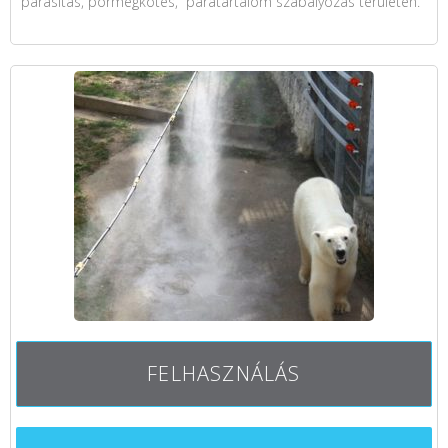
párásítás, pormegkötés, páratartalom szabályozás területén.
FELHASZNÁLÁS