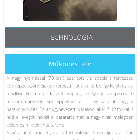
TECHNOLÓGIA
Működési elv
A nagy nyomással (70 bar) szállított víz speciális tervezésű
ködképző szórófejeken keresztül jut a kültérbe, így keletkezik a
rendkívül finomra porlasztott vízpára, amely egészen pici (5-10
mikron) nagyságú vízcseppekből áll – így valósul meg a
hatékony hűtés. Ez az úgynevezett ‘páraköd’ akár 7-12 fokkal is
hűti a levegőt, növeli a páratartalmat, a nagy nyári melegben
kellemes mikroklímát teremt.
A pára hűtés mellett, ezt a technológiát használjuk az ipari