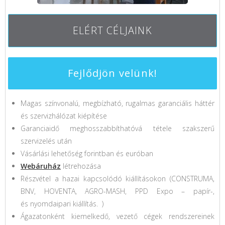
ELÉRT CÉLJAINK
Fejlődjön velünk!
Magas színvonalú, megbízható, rugalmas garanciális háttér
és szervizhálózat kiépítése
Garanciaidő meghosszabbíthatóvá tétele szakszerű
szervizelés után
Vásárlási lehetőség forintban és euróban
Webáruház
létrehozása
Részvétel a hazai kapcsolódó kiállításokon (CONSTRUMA,
BNV, HOVENTA, AGRO-MASH,
PPD
Expo – papír-,
és nyomdaipari kiállítás. )
Ágazatonként kiemelkedő, vezető cégek rendszereinek