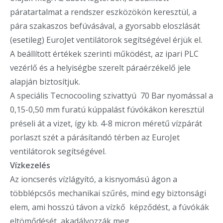
páratartalmat a rendszer eszközökön keresztül, a
pára szakaszos befúvásával, a gyorsabb eloszlását
(esetileg) EuroJet ventilátorok segítségével érjük el.
A beállított értékek szerinti működést, az ipari PLC
vezérlő és a helyiségbe szerelt páraérzékelő jele
alapján biztosítjuk.
A speciális
Tecnocooling
szivattyú 70 Bar nyomással a
0,15-0,50 mm furatú kúppalást fúvókákon keresztül
préseli át a vizet, így kb. 4-8 micron méretű vízpárát
porlaszt szét a párásítandó térben az EuroJet
ventilátorok segítségével.
Vízkezelés
Az ioncserés vízlágyító, a kisnyomású ágon a
többlépcsős mechanikai szűrés, mind egy biztonsági
elem, ami hosszú távon a vízkő képződést, a fúvókák
eltömődését, akadályozzák meg.