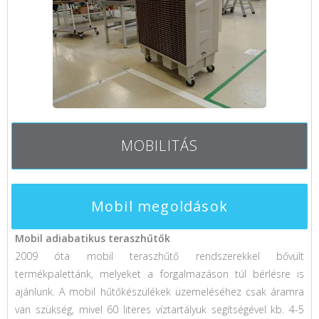
MOBILITÁS
Mobil megoldások
Mobil adiabatikus teraszhűtők
2009 óta mobil teraszhűtő rendszerekkel bővült
termékpalettánk, melyeket a forgalmazáson túl bérlésre is
ajánlunk. A mobil hűtőkészülékek üzemeléséhez csak áramra
van szükség, mivel 60 literes víztartályuk segítségével kb. 4-5