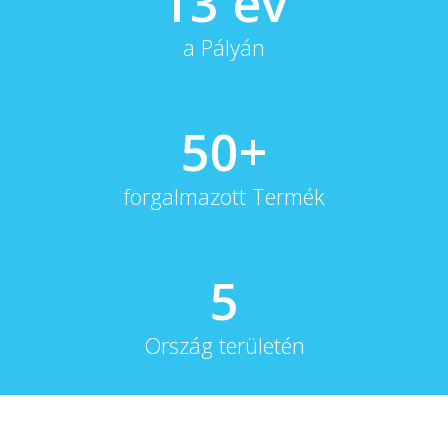
13 év
a Pályán
50+
forgalmazott Termék
5
Ország területén